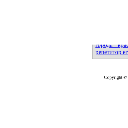
Большой выб
репетитора 
Также ис
репетиторо
петербурге
,
города кра
репетитор ег
Copyright © 