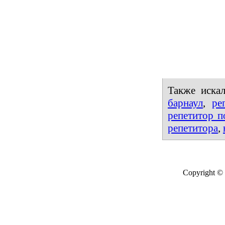
репетиторы 
Диск ... Ре
найти репет
Сдаем ЕГЭ -
состав изда
входят ...
Также иска
барнаул
,
ре
репетитор п
репетитора
,
Copyright © 