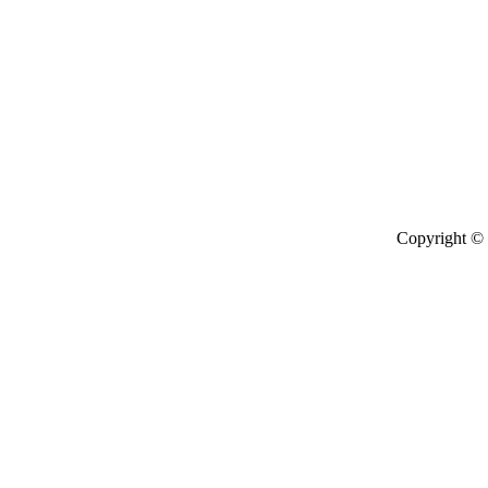
барахла нет
Также иска
языка в г м
соломбала
работа репет
Copyright © 